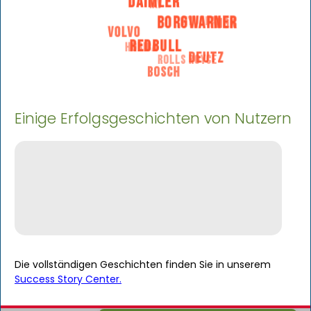
IAV
DAIMLER
HYUNDAI
NGK
BORGWARNER
VOLVO
HORIBA
REDBULL
ROLLS ROYCE
DEUTZ
BOSCH
Einige Erfolgsgeschichten von Nutzern
Die vollständigen Geschichten finden Sie in unserem
Success Story Center.