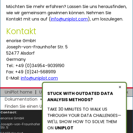
Möchten Sie mehr erfahren? Lassen Sie uns herausfinden,
wie wir gemeinsam gewinnen können. Nehmen Sie
Kontakt mit uns auf (
info
@
uniplot
.
com
), um loszulegen.
Kontakt
enorise GmbH
Joseph-von-Fraunhofer Str. 5
52477 Alsdorf
Germany
Tel.: +49 (0)34954-9039190
Fax: +49 (0)241-5689119
E-Mail:
info
@
uniplot
.
com
×
UniPlot home
|
UniPlot home english
|
zurück
|
Index
STUCK WITH OUTDATED DATA
Dokumentation
»
ANALYSIS METHODS?
Finden Sie einen UniPlot-Wiederverkäufer
TAKE 30 MINUTES TO WALK US
Contact:
Social Media:
THROUGH YOUR DATA CHALLENGES—
enorise GmbH
Follow us on
Linkedin
WE'LL SHOW HOW TO SOLVE THEM
Joseph-von-Fraunhofer
Watch our videos on
ON
UNIPLOT
Str. 5
Youtube
Compliance: