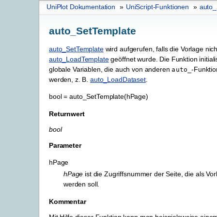
UniPlot Dokumentation
»
UniScript-Funktionen
»
auto_
auto_SetTemplate
auto_SetTemplate
wird aufgerufen, falls die Vorlage nich
auto_LoadTemplate
geöffnet wurde. Die Funktion initialis
globale Variablen, die auch von anderen
-Funkti
auto_
werden, z. B.
auto_LoadDataset
.
bool
=
auto_SetTemplate(hPage)
Returnwert
bool
Parameter
hPage
hPage
ist die Zugriffsnummer der Seite, die als Vo
werden soll.
Kommentar
Mit Hilfe dieser Funktion kann man beispielsweise ein