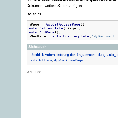
Dokument weitere Seiten zufügen.
Beispiel
hPage
=
AppGetActivePage
();
auto_SetTemplate
(
hPage
);
auto_AddPage
();
hNewPage
=
auto_LoadTemplate
(
"
MyDocument.
Siehe auch
Überblick Automatisierung der Diagrammerstellung
,
auto_L
auto_AddPage
,
AppGetActivePage
id-910638