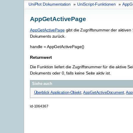
UniPlot Dokumentation
»
UniScript-Funktionen
»
AppG
AppGetActivePage
AppGetActivePage
gibt die Zugriffsnummer der aktiven 
Dokuments zurück.
handle
=
AppGetActivePage()
Returnwert
Die Funktion liefert die Zugriffsnummer für die aktive Se
Dokuments oder 0, falls keine Seite aktiv ist.
Siehe auch
Überblick Application-Objekt
,
AppGetActiveDocument
,
App
id-1064367