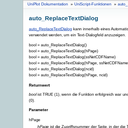
UniPlot Dokumentation
»
UniScript-Funktionen
»
auto_
auto_ReplaceTextDialog
auto_ReplaceTextDialog
kann innerhalb eines Automatis
verwendet werden, um ein Text-Dialogfeld anzuzeigen.
bool
=
auto_ReplaceTextDialog()
bool
=
auto_ReplaceTextDialog(hPage)
bool
=
auto_ReplaceTextDialog(ssNetCDFName)
bool
=
auto_ReplaceTextDialog(hPage,
ssNetCDFName
bool
=
auto_ReplaceTextDialog(ncid)
bool
=
auto_ReplaceTextDialog(hPage,
ncid)
Returnwert
bool
ist TRUE (1), wenn die Funktion erfolgreich war u
(0).
Parameter
hPage
hPage
ist die Zugriffsnummer der Seite, in der die 