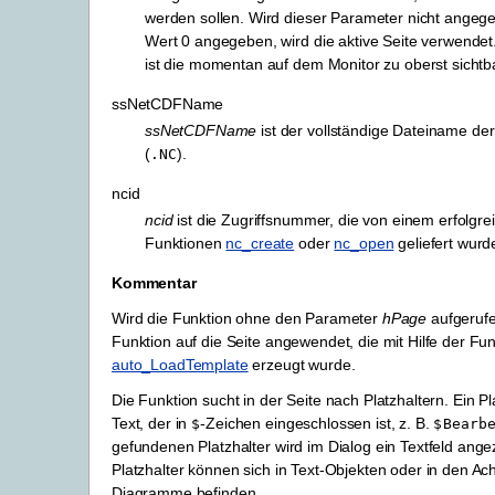
werden sollen. Wird dieser Parameter nicht angeg
Wert 0 angegeben, wird die aktive Seite verwendet.
ist die momentan auf dem Monitor zu oberst sichtba
ssNetCDFName
ssNetCDFName
ist der vollständige Dateiname de
(
).
.NC
ncid
ncid
ist die Zugriffsnummer, die von einem erfolgre
Funktionen
nc_create
oder
nc_open
geliefert wurd
Kommentar
Wird die Funktion ohne den Parameter
hPage
aufgerufe
Funktion auf die Seite angewendet, die mit Hilfe der Fun
auto_LoadTemplate
erzeugt wurde.
Die Funktion sucht in der Seite nach Platzhaltern. Ein Pla
Text, der in
-Zeichen eingeschlossen ist, z. B.
$
$Bearb
gefundenen Platzhalter wird im Dialog ein Textfeld angez
Platzhalter können sich in Text-Objekten oder in den Ach
Diagramme befinden.