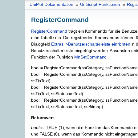
UniPlot Dokumentation
»
UniScript-Funktionen
»
Regi
RegisterCommand
RegisterCommand
trägt ein Kommando für die Benutzers
eine Tabelle ein. Die registrierten Kommandos können 
Dialogfeld
Extras=>Benutzerschalterleiste einrichten
in d
Benutzerschalterleiste eingefügt werden. Ansonsten ents
Funktion der Funktion
MnSetCommand
bool
=
RegisterCommand(ssCategory,
ssFunctionName
bool
=
RegisterCommand(ssCategory,
ssFunctionName
ssTipText)
bool
=
RegisterCommand(ssCategory,
ssFunctionName
ssTipText,
ssStatusbarText)
bool
=
RegisterCommand(ssCategory,
ssFunctionName
ssTipText,
ssStatusbarText,
ssBitmap)
Returnwert
bool
ist TRUE (1), wenn die Funktion das Kommando ei
und FALSE (0), wenn das Kommando nicht eingetragen