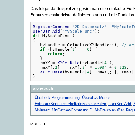
Das folgende Beispiel zeigt, wie man eine einfache Funkt
Benutzerschalterleiste definieren kann und die Funktion r
RegisterCommand
(
"
2D-Datensatz"
,
"
MyScaleF
UserBar_Add
(
"
MyScaleFunc"
);
def
MyScaleFunc
()
{
hvHandle
=
GetActiveXYHandles
();
// de
if
(
hvHandle
[
1
]
==
0
)
{
return
;
}
rmXY
=
XYGetData
(
hvHandle
[
4
]);
rmXY
[;
2
]
=
rmXY
[;
2
]
*
1.034
+
0.123
;
XYSetData
(
hvHandle
[
4
],
rmXY
[;
1
],
rmXY
[
}
Siehe auch
Überblick Programmierung
,
Überblick Menüs
,
Extras=>Benutzerschalterleiste einrichten
,
UserBar_Add
,
MnInsert
,
MnGetNewCommandID
,
MnDrawMenuBar
,
Regi
id-495901