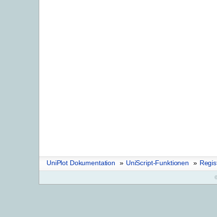
UniPlot Dokumentation
»
UniScript-Funktionen
»
Regi
©