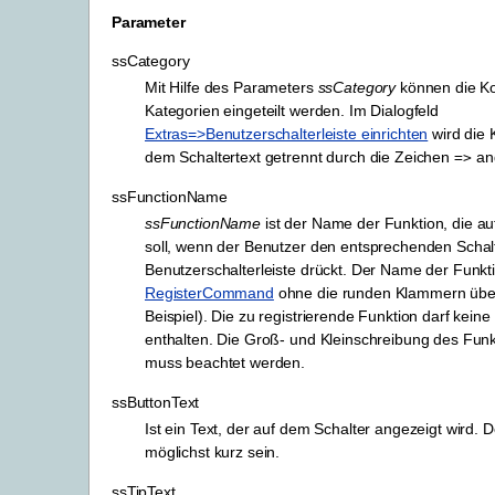
Parameter
ssCategory
Mit Hilfe des Parameters
ssCategory
können die K
Kategorien eingeteilt werden. Im Dialogfeld
Extras=>Benutzerschalterleiste einrichten
wird die 
dem Schaltertext getrennt durch die Zeichen
ang
=>
ssFunctionName
ssFunctionName
ist der Name der Funktion, die a
soll, wenn der Benutzer den entsprechenden Schal
Benutzerschalterleiste drückt. Der Name der Funkt
RegisterCommand
ohne die runden Klammern übe
Beispiel). Die zu registrierende Funktion darf keine
enthalten. Die Groß- und Kleinschreibung des Fu
muss beachtet werden.
ssButtonText
Ist ein Text, der auf dem Schalter angezeigt wird. De
möglichst kurz sein.
ssTipText