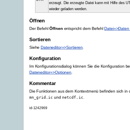
erzeugt. Die erzeugte Datei kann mit Hilfe des UT
wieder geladen werden.
Öffnen
Der Befehl
Öffnen
entspricht dem Befehl
Datei=>Daten 
Sortieren
Siehe
Dateneditor=>Sortieren
.
Konfiguration
Im Konfigurationsdialog können Sie die Konfiguration be
Dateneditor=>Optionen
.
Kommentar
Die Funktionen aus dem Kontextmenü befinden sich in 
und
.
mn_grid.ic
netcdf.ic
id-1242969