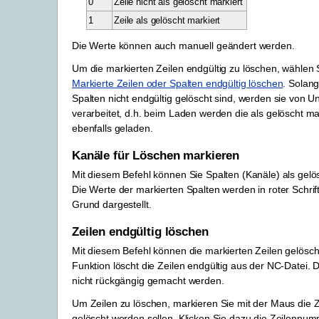
0
Zeile nicht als gelöscht markiert
1
Zeile als gelöscht markiert
Die Werte können auch manuell geändert werden.
Um die markierten Zeilen endgültig zu löschen, wählen 
Markierte Zeilen oder Spalten endgültig löschen
. Solang
Spalten nicht endgültig gelöscht sind, werden sie von U
verarbeitet, d.h. beim Laden werden die als gelöscht ma
ebenfalls geladen.
Kanäle für Löschen markieren
Mit diesem Befehl können Sie Spalten (Kanäle) als gelö
Die Werte der markierten Spalten werden in roter Schri
Grund dargestellt.
Zeilen endgültig löschen
Mit diesem Befehl können die markierten Zeilen gelösch
Funktion löscht die Zeilen endgültig aus der NC-Datei. 
nicht rückgängig gemacht werden.
Um Zeilen zu löschen, markieren Sie mit der Maus die Z
gelöscht werden sollen. Klicken Sie dazu die Zeilennum