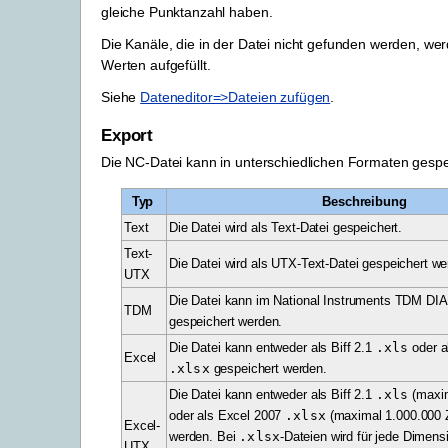
gleiche Punktanzahl haben.
Die Kanäle, die in der Datei nicht gefunden werden, wer
Werten aufgefüllt.
Siehe
Dateneditor=>Dateien zufügen
.
Export
Die NC-Datei kann in unterschiedlichen Formaten gespe
Typ
Beschreibung
Text
Die Datei wird als Text-Datei gespeichert.
Text-
Die Datei wird als UTX-Text-Datei gespeichert we
UTX
Die Datei kann im National Instruments TDM DI
TDM
gespeichert werden.
Die Datei kann entweder als Biff 2.1
.xls
oder a
Excel
.xlsx
gespeichert werden.
Die Datei kann entweder als Biff 2.1
.xls
(maxim
oder als Excel 2007
.xlsx
(maximal 1.000.000 Z
Excel-
werden. Bei
.xlsx
-Dateien wird für jede Dimens
UTX