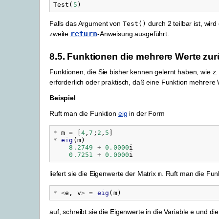
Test
(
5
)
Falls das Argument von
durch 2 teilbar ist, wird
Test()
return
zweite
-Anweisung ausgeführt.
8.5.
Funktionen die mehrere Werte zu
Funktionen, die Sie bisher kennen gelernt haben, wie z.
erforderlich oder praktisch, daß eine Funktion mehrere 
Beispiel
Ruft man die Funktion
eig
in der Form
*
m
=
[
4
,
7
;
2
,
5
]
*
eig
(
m
)
8.2749
+
0.0000
i
0.7251
+
0.0000
i
liefert sie die Eigenwerte der Matrix
. Ruft man die Fun
m
*
<
e
,
v
>
=
eig
(
m
)
auf, schreibt sie die Eigenwerte in die Variable
und die
e