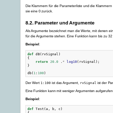
Die Klammern für die Parameterliste und die Klammern fü
sie eine 0 zurück.
8.2.
Parameter und Argumente
Als Argumente bezeichnet man die Werte, mit denen ein
für die Argumente stehen. Eine Funktion kann bis zu 3
Beispiel
:
def
dB
(
rvSignal
)
{
return
20.0
.
*
log10
(
rvSignal
);
}
db
(
1
:
100
)
Der Wert
ist das Argument,
ist der Pa
1:100
rvSignal
Eine Funktion kann mit weniger Argumenten aufgerufen 
Beispiel
:
def
Test
(
a
,
b
,
c
)
{