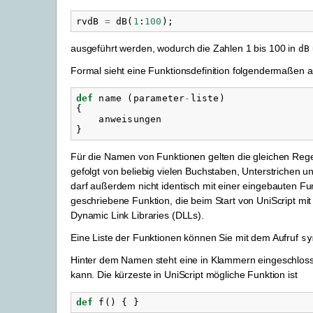
rvdB
=
dB
(
1
:
100
);
ausgeführt werden, wodurch die Zahlen 1 bis 100 in
dB
Formal sieht eine Funktionsdefinition folgendermaßen a
def
name
(
parameter
-
liste
)
{
anweisungen
}
Für die Namen von Funktionen gelten die gleichen Rege
gefolgt von beliebig vielen Buchstaben, Unterstrichen 
darf außerdem nicht identisch mit einer eingebauten Fun
geschriebene Funktion, die beim Start von UniScript mi
Dynamic Link Libraries (DLLs).
Eine Liste der Funktionen können Sie mit dem Aufruf
sy
Hinter dem Namen steht eine in Klammern eingeschlos
kann. Die kürzeste in UniScript mögliche Funktion ist
def
f
()
{
}