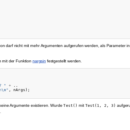
nktion darf nicht mit mehr Argumenten aufgerufen werden, als Parameter in
n mit der Funktion
nargsin
festgestellt werden.
7 "
+
..
n
\n
"
,
nArgs
);
e keine Argumente existieren. Wurde
mit
aufgeru
Test()
Test(1,
2,
3)
.