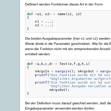
Definiert werden Funktionen dieser Art in der Form
def
<
o1
,
o2
>
=
name
(
i1
,
i2
)
{
o1
=
...;
o2
=
...;
}
Die beiden Ausgabeparameter (hier
und
) werden 
o1
o2
Werte direkt in die Parameter geschrieben. Wie für die 
wenn die Funktion nicht mit der entsprechenden Anzahl
ermittelt werden.
def
<
a
,
b
,
c
,
d
>
=
Test
(
e
,
f
,
g
,
h
,
i
)
{
nArgsIn
=
nargsin
();
nArgsOut
=
nargs
printf
(
"
Die Funktion wurde mit %d von
"
möglichen Argumenten aufgeruf
printf
(
"
Die Funktion wurde mit %d von
"
möglichen Ausgabe-Variablen a
nArgsOut
);
}
Bei der Definition muss darauf geachtet werden, daß 
Eingabeparameter verwendet werden dürfen.