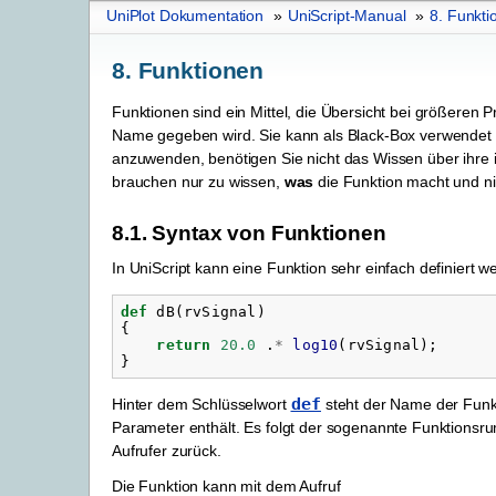
UniPlot Dokumentation
»
UniScript-Manual
»
8.
Funkti
8.
Funktionen
Funktionen sind ein Mittel, die Übersicht bei größeren 
Name gegeben wird. Sie kann als Black-Box verwendet 
anzuwenden, benötigen Sie nicht das Wissen über ihre i
brauchen nur zu wissen,
was
die Funktion macht und n
8.1.
Syntax von Funktionen
In UniScript kann eine Funktion sehr einfach definiert w
def
dB
(
rvSignal
)
{
return
20.0
.
*
log10
(
rvSignal
);
}
def
Hinter dem Schlüsselwort
steht der Name der Funkt
Parameter enthält. Es folgt der sogenannte Funktionsru
Aufrufer zurück.
Die Funktion kann mit dem Aufruf