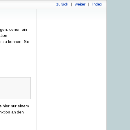
zurück
|
weiter
|
Index
ngen, denen ein
tion
e zu kennen: Sie
e hier nur einem
nktion an den