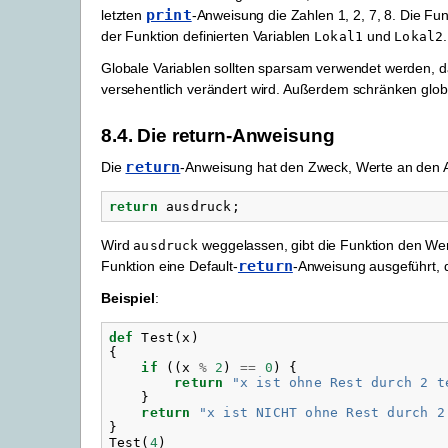
print
letzten
-Anweisung die Zahlen 1, 2, 7, 8. Die Fu
der Funktion definierten Variablen
und
.
Lokal1
Lokal2
Globale Variablen sollten sparsam verwendet werden, d
versehentlich verändert wird. Außerdem schränken globa
8.4.
Die return-Anweisung
return
Die
-Anweisung hat den Zweck, Werte an den A
return
ausdruck
;
Wird
weggelassen, gibt die Funktion den Wert
ausdruck
return
Funktion eine Default-
-Anweisung ausgeführt, d
Beispiel
:
def
Test
(
x
)
{
if
((
x
%
2
)
==
0
)
{
return
"
x ist ohne Rest durch 2 t
}
return
"
x ist NICHT ohne Rest durch 2
}
Test
(
4
)