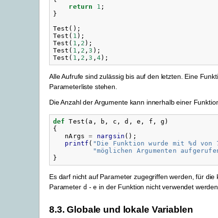
return
1
;
}
Test
();
Test
(
1
);
Test
(
1
,
2
);
Test
(
1
,
2
,
3
);
Test
(
1
,
2
,
3
,
4
);
Alle Aufrufe sind zulässig bis auf den letzten. Eine Fu
Parameterliste stehen.
Die Anzahl der Argumente kann innerhalb einer Funktio
def
Test
(
a
,
b
,
c
,
d
,
e
,
f
,
g
)
{
nArgs
=
nargsin
();
printf
(
"
Die Funktion wurde mit %d von 
"
möglichen Argumenten aufgerufe
}
Es darf nicht auf Parameter zugegriffen werden, für di
Parameter
-
in der Funktion nicht verwendet werden
d
e
8.3.
Globale und lokale Variablen