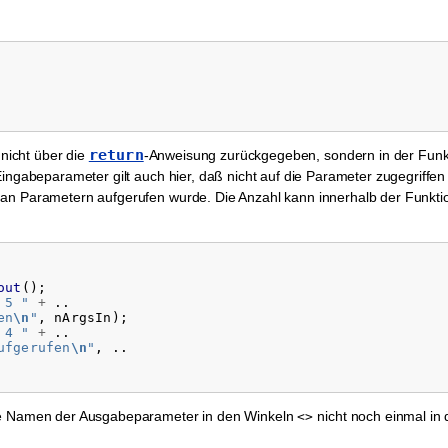
return
nicht über die
-Anweisung zurückgegeben, sondern in der Funk
Eingabeparameter gilt auch hier, daß nicht auf die Parameter zugegriffen
 an Parametern aufgerufen wurde. Die Anzahl kann innerhalb der Funkti
out
();
 5 "
+
..
en
\n
"
,
nArgsIn
);
 4 "
+
..
ufgerufen
\n
"
,
..
die Namen der Ausgabeparameter in den Winkeln
nicht noch einmal in 
<>