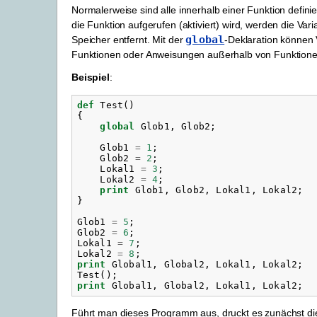
Normalerweise sind alle innerhalb einer Funktion defini
die Funktion aufgerufen (aktiviert) wird, werden die V
global
Speicher entfernt. Mit der
-Deklaration können 
Funktionen oder Anweisungen außerhalb von Funktionen
Beispiel
:
def
Test
()
{
global
Glob1
,
Glob2
;
Glob1
=
1
;
Glob2
=
2
;
Lokal1
=
3
;
Lokal2
=
4
;
print
Glob1
,
Glob2
,
Lokal1
,
Lokal2
;
}
Glob1
=
5
;
Glob2
=
6
;
Lokal1
=
7
;
Lokal2
=
8
;
print
Global1
,
Global2
,
Lokal1
,
Lokal2
;
Test
();
print
Global1
,
Global2
,
Lokal1
,
Lokal2
;
Führt man dieses Programm aus, druckt es zunächst die 