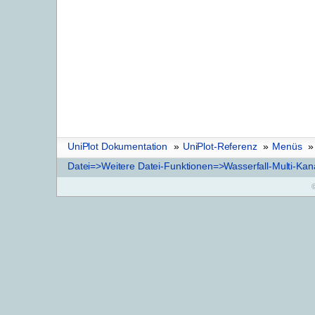
UniPlot Dokumentation
»
UniPlot-Referenz
»
Menüs
»
Datei=>Weitere Datei-Funktionen=>Wasserfall-Multi-Kan
©