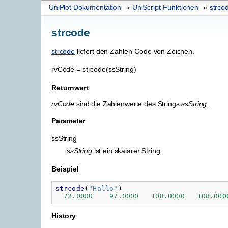
UniPlot Dokumentation
»
UniScript-Funktionen
»
strco
strcode
strcode
liefert den Zahlen-Code von Zeichen.
rvCode
=
strcode(ssString)
Returnwert
rvCode
sind die Zahlenwerte des Strings
ssString
.
Parameter
ssString
ssString
ist ein skalarer String.
Beispiel
strcode
(
"
Hallo"
)
72.0000
97.0000
108.0000
108.000
History