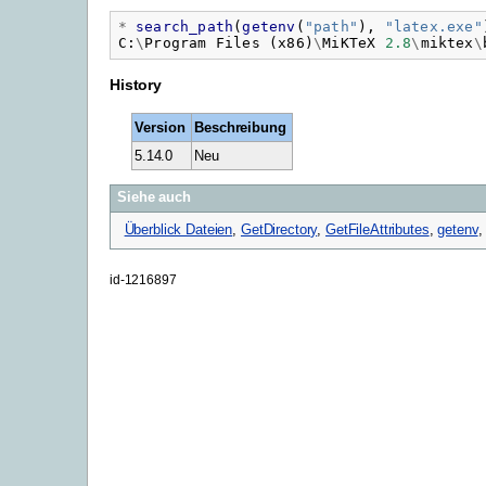
*
search_path
(
getenv
(
"
path"
),
"
latex.exe"
C
:
\
Program
Files
(
x86
)
\
MiKTeX
2.8
\
miktex
\
History
Version
Beschreibung
5.14.0
Neu
Siehe auch
Überblick Dateien
,
GetDirectory
,
GetFileAttributes
,
getenv
id-1216897