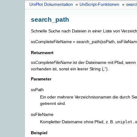
UniPlot Dokumentation
»
UniScript-Funktionen
»
searc
search_path
Schnelle Suche nach Dateien in einer Liste von Verzeic
ssCompleteFileName
=
search_path(ssPath,
ssFileNam
Returnwert
ssCompleteFileName
ist der Dateiname mit Pfad, wenn 
vorhanden ist, sonst ein leerer String („“).
Parameter
ssPath
Ein oder mehrere Verzeichnissnamen die durch S
getrennt sind.
ssFileName
Kompletter Dateiname ohne Pfad, z. B.
uniplot.
Beispiel