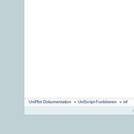
UniPlot Dokumentation
»
UniScript-Funktionen
»
inf
©