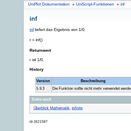
UniPlot Dokumentation
»
UniScript-Funktionen
»
inf
inf
inf
liefert das Ergebnis von 1/0.
r
=
inf()
Returnwert
r
ist 1/0.
History
Version
Beschreibung
5.9.3
Die Funktion sollte nicht mehr verwendet werde
Siehe auch
Überblick Mathematik
,
isfinite
id-1621587