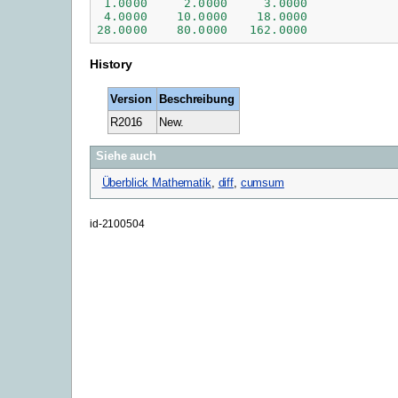
1.0000
2.0000
3.0000
4.0000
10.0000
18.0000
28.0000
80.0000
162.0000
History
Version
Beschreibung
R2016
New.
Siehe auch
Überblick Mathematik
,
diff
,
cumsum
id-2100504