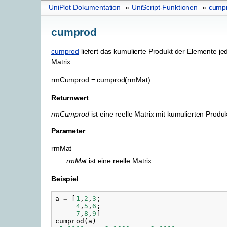
UniPlot Dokumentation
»
UniScript-Funktionen
»
cump
cumprod
cumprod
liefert das kumulierte Produkt der Elemente je
Matrix.
rmCumprod
=
cumprod(rmMat)
Returnwert
rmCumprod
ist eine reelle Matrix mit kumulierten Produ
Parameter
rmMat
rmMat
ist eine reelle Matrix.
Beispiel
a
=
[
1
,
2
,
3
;
4
,
5
,
6
;
7
,
8
,
9
]
cumprod
(
a
)