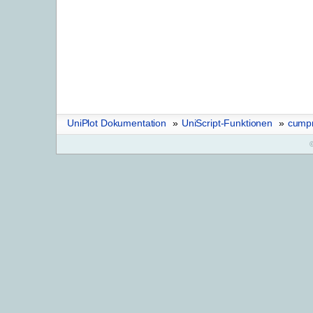
UniPlot Dokumentation
»
UniScript-Funktionen
»
cump
©