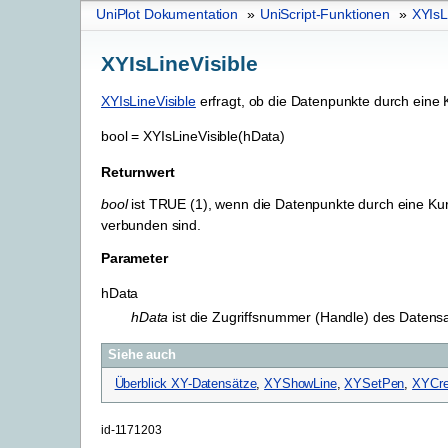
UniPlot Dokumentation
»
UniScript-Funktionen
»
XYIsL
XYIsLineVisible
XYIsLineVisible
erfragt, ob die Datenpunkte durch eine 
bool
=
XYIsLineVisible(hData)
Returnwert
bool
ist TRUE (1), wenn die Datenpunkte durch eine Ku
verbunden sind.
Parameter
hData
hData
ist die Zugriffsnummer (Handle) des Datensa
Siehe auch
Überblick XY-Datensätze
,
XYShowLine
,
XYSetPen
,
XYCre
id-1171203