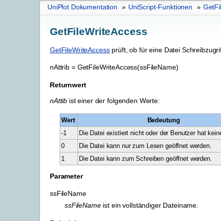
UniPlot Dokumentation
»
UniScript-Funktionen
»
GetFi
GetFileWriteAccess
GetFileWriteAccess
prüft, ob für eine Datei Schreibzugrif
nAttrib
=
GetFileWriteAccess(ssFileName)
Returnwert
nAttib
ist einer der folgenden Werte:
Wert
Bedeutung
-1
Die Datei existiert nicht oder der Benutzer hat keine
0
Die Datei kann nur zum Lesen geöffnet werden.
1
Die Datei kann zum Schreiben geöffnet werden.
Parameter
ssFileName
ssFileName
ist ein vollständiger Dateiname.