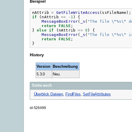
Beispiel
nAttrib
=
GetFileWriteAccess
(
ssFileName
);
if
(
nAttrib
==
-
1
)
{
MessageBoxError
(
_s
(
"
The file 
\"
%s
\"
 d
return
FALSE
;
}
else
if
(
nAttrib
==
0
)
{
MessageBoxError
(
_s
(
"
The file 
\"
%s
\"
 i
return
FALSE
;
}
History
Version
Beschreibung
5.3.0
Neu.
Siehe auch
Überblick Dateien
,
FindFiles
,
SetFileAttributes
id-526499