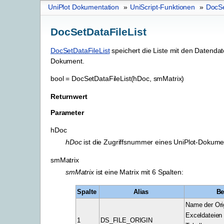
UniPlot Dokumentation
»
UniScript-Funktionen
»
DocSe
DocSetDataFileList
DocSetDataFileList
speichert die Liste mit den Datenda
Dokument.
bool
=
DocSetDataFileList(hDoc,
smMatrix)
Returnwert
Parameter
hDoc
hDoc
ist die Zugriffsnummer eines UniPlot-Dokume
smMatrix
smMatrix
ist eine Matrix mit 6 Spalten:
Spalte
Alias
Be
Name der Orig
Exceldateien
1
DS_FILE_ORIGIN