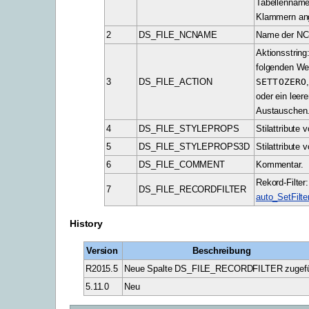
Tabellenname
Klammern an
2
DS_FILE_NCNAME
Name der NC-
Aktionsstring
folgenden We
3
DS_FILE_ACTION
SETTOZERO
oder ein leere
Austauschen
4
DS_FILE_STYLEPROPS
Stilattribute
5
DS_FILE_STYLEPROPS3D
Stilattribute
6
DS_FILE_COMMENT
Kommentar.
Rekord-Filter
7
DS_FILE_RECORDFILTER
auto_SetFilte
History
Version
Beschreibung
R2015.5
Neue Spalte DS_FILE_RECORDFILTER zugef
5.11.0
Neu