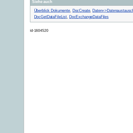
Siehe auch
Überblick Dokumente
,
DocCreate
,
Daten=>Datenaustausch
DocGetDataFileList
,
DocExchangeDataFiles
id-1604520