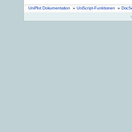
UniPlot Dokumentation
»
UniScript-Funktionen
»
DocSe
©