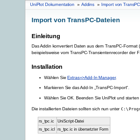
UniPlot Dokumentation
»
Addins
»
Import von TransPC
Import von TransPC-Dateien
Einleitung
Das Addin konvertiert Daten aus dem TransPC-Format (
beispielsweise vom TransPC-Transientenrecorder der F
Installation
Wählen Sie
Extras=>Add-In Manager
.
Markieren Sie das Add-In „TransPC-Import“.
Wählen Sie OK. Beenden Sie UniPlot und starten 
Die installierten Dateien sollten sich nun unter
C:\Prog
rs_tpc.ic
UniScript-Datei
rs_tpc.icl
rs_tpc.ic in übersetzter Form