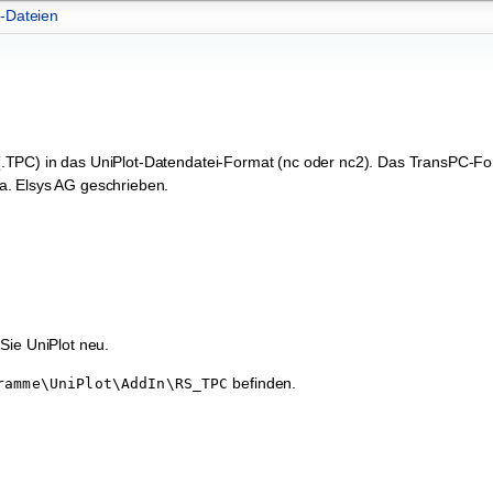
-Dateien
.TPC) in das UniPlot-Datendatei-Format (nc oder nc2). Das TransPC-Fo
a. Elsys AG geschrieben.
Sie UniPlot neu.
befinden.
ramme\UniPlot\AddIn\RS_TPC