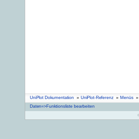
UniPlot Dokumentation
»
UniPlot-Referenz
»
Menüs
»
Daten=>Funktionsliste bearbeiten
©