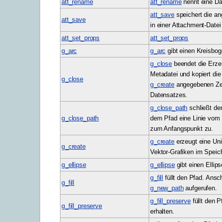
att_rename
att_rename
nennt eine Da
att_save
speichert die a
att_save
in einer Attachment-Datei
att_set_props
att_set_props
g_arc
g_arc
gibt einen Kreisbog
g_close
beendet die Erze
Metadatei und kopiert die 
g_close
g_create
angegebenen Zei
Datensatzes.
g_close_path
schließt den
g_close_path
dem Pfad eine Linie vom 
zum Anfangspunkt zu.
g_create
erzeugt eine Uni
g_create
Vektor-Grafiken im Speich
g_ellipse
g_ellipse
gibt einen Ellip
g_fill
füllt den Pfad. Ansc
g_fill
g_new_path
aufgerufen.
g_fill_preserve
füllt den P
g_fill_preserve
erhalten.