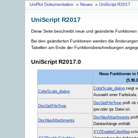
UniPlot Dokumentation
»
Neues
»
UniScript R2017
UniScript R2017
Diese Seite beschreibt neue und geänderte Funktionen 
Bei den geänderten Funktionen werden die Änderungen 
Tabellen am Ende der Funktionsbeschreibungen angeg
UniScript R2017.0
Neue Funktionen in 
(5.90.0
ColorScale_dialog
zeigt e
ColorScale_dialog
Auswahl einer Farbskala.
DocGetFileType
prüft ob
DocGetFileType
ipw oder ipz Datei ist.
DocHasAttachments
prüf
DocHasAttachments
Dateianhänge enthält.
XYZEnableColorMap
scha