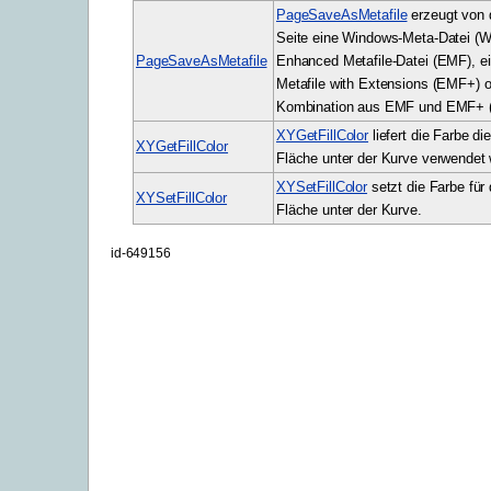
PageSaveAsMetafile
erzeugt von 
Seite eine Windows-Meta-Datei (W
PageSaveAsMetafile
Enhanced Metafile-Datei (EMF), 
Metafile with Extensions (EMF+) o
Kombination aus EMF und EMF+ 
XYGetFillColor
liefert die Farbe di
XYGetFillColor
Fläche unter der Kurve verwendet 
XYSetFillColor
setzt die Farbe für 
XYSetFillColor
Fläche unter der Kurve.
id-649156