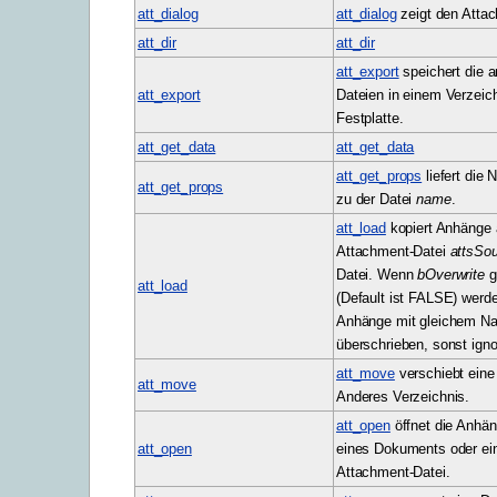
att_dialog
att_dialog
zeigt den Attac
att_dir
att_dir
att_export
speichert die 
att_export
Dateien in einem Verzeich
Festplatte.
att_get_data
att_get_data
att_get_props
liefert die
att_get_props
zu der Datei
name
.
att_load
kopiert Anhänge 
Attachment-Datei
attsSo
Datei. Wenn
bOverwrite
g
att_load
(Default ist FALSE) werd
Anhänge mit gleichem N
überschrieben, sonst ignor
att_move
verschiebt eine 
att_move
Anderes Verzeichnis.
att_open
öffnet die Anhä
att_open
eines Dokuments oder ein
Attachment-Datei.