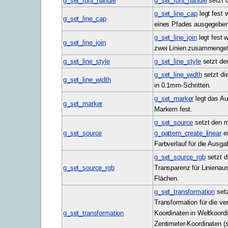
g_set_font_handle
g_set_font_handle
setzt 
g_set_line_cap
legt fest 
g_set_line_cap
eines Pfades ausgegeben
g_set_line_join
legt fest 
g_set_line_join
zwei Linien zusammengef
g_set_line_style
g_set_line_style
setzt den
g_set_line_width
setzt di
g_set_line_width
in 0.1mm-Schritten.
g_set_marker
legt das A
g_set_marker
Markern fest.
g_set_source
setzt den m
g_set_source
g_pattern_create_linear
e
Farbverlauf für die Ausga
g_set_source_rgb
setzt d
g_set_source_rgb
Transparenz für Linienau
Flächen.
g_set_transformation
setz
Transformation für die v
g_set_transformation
Koordinaten in Weltkoord
Zentimeter-Koordinaten (