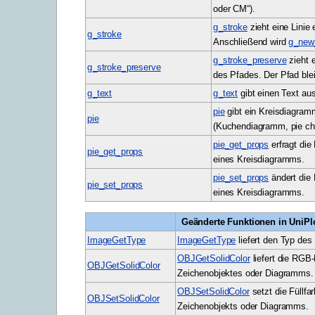
oder CM“).
g_stroke
zieht eine Linie
g_stroke
Anschließend wird
g_new
g_stroke_preserve
zieht e
g_stroke_preserve
des Pfades. Der Pfad blei
g_text
g_text
gibt einen Text aus
pie
gibt ein Kreisdiagram
pie
(Kuchendiagramm, pie cha
pie_get_props
erfragt die
pie_get_props
eines Kreisdiagramms.
pie_set_props
ändert die
pie_set_props
eines Kreisdiagramms.
Geänderte Funktionen in UniPlo
ImageGetType
ImageGetType
liefert den Typ des
OBJGetSolidColor
liefert die RGB-
OBJGetSolidColor
Zeichenobjektes oder Diagramms.
OBJSetSolidColor
setzt die Füllfa
OBJSetSolidColor
Zeichenobjekts oder Diagramms.