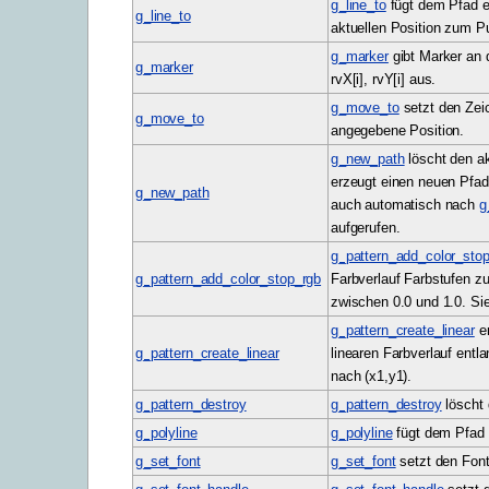
g_line_to
fügt dem Pfad ei
g_line_to
aktuellen Position zum Pu
g_marker
gibt Marker an 
g_marker
rvX[i], rvY[i] aus.
g_move_to
setzt den Zeic
g_move_to
angegebene Position.
g_new_path
löscht den ak
erzeugt einen neuen Pfad
g_new_path
auch automatisch nach
g_
aufgerufen.
g_pattern_add_color_sto
g_pattern_add_color_stop_rgb
Farbverlauf Farbstufen z
zwischen 0.0 und 1.0. Sie
g_pattern_create_linear
er
g_pattern_create_linear
linearen Farbverlauf entla
nach (x1,y1).
g_pattern_destroy
g_pattern_destroy
löscht 
g_polyline
g_polyline
fügt dem Pfad L
g_set_font
g_set_font
setzt den Font