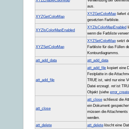
XYZEnableColorMap
Verwendung der definierte
aus.
XYZGetColorMap
liefert
XYZGetColorMap
gesetzten Farbliste.
XYZIsColorMapEnabled
l
XYZIsColorMapEnabled
wenn die Farbliste verwen
XYZSetColorMap
setzt d
XYZSetColorMap
Farbliste für das Füllen d
Kontourdiagramms.
att_add_data
att_add_data
att_add_file
kopiert eine 
Festplatte in die Attachm
att_add_file
TRUE ist, wird nur eine 
Datei erzeugt.
ret
ist TRUE
Objekt (siehe
error_creat
att_close
schliesst die A
ein Dokument gespeicher
att_close
müssen die Attachments
werden.
att_delete
att_delete
löscht eine Dat