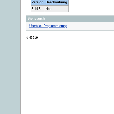
Version
Beschreibung
5.14.5
Neu.
Siehe auch
Überblick Programmierung
id-47519