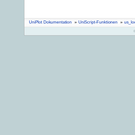
UniPlot Dokumentation
»
UniScript-Funktionen
»
us_lo
©