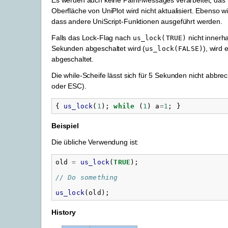
Oberfläche von UniPlot wird nicht aktualisiert. Ebenso wi
dass andere UniScript-Funktionen ausgeführt werden.
Falls das Lock-Flag nach
nicht innerh
us_lock(TRUE)
Sekunden abgeschaltet wird (
), wird
us_lock(FALSE)
abgeschaltet.
Die while-Scheife lässt sich für 5 Sekunden nicht abbre
oder ESC).
{
us_lock
(
1
);
while
(
1
)
a
=
1
;
}
Beispiel
Die übliche Verwendung ist:
old
=
us_lock
(
TRUE
);
// Do something
us_lock
(
old
);
History