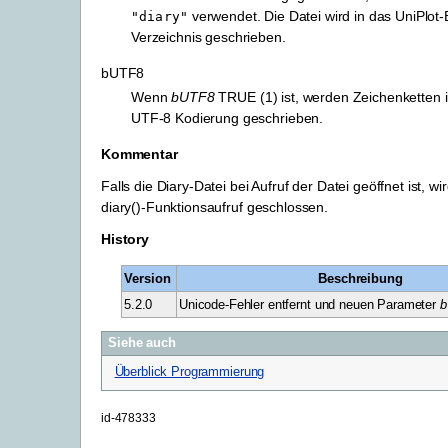
verwendet. Die Datei wird in das UniPlot-
"diary"
Verzeichnis geschrieben.
bUTF8
Wenn
bUTF8
TRUE (1) ist, werden Zeichenketten 
UTF-8 Kodierung geschrieben.
Kommentar
Falls die Diary-Datei bei Aufruf der Datei geöffnet ist, w
diary()-Funktionsaufruf geschlossen.
History
Version
Beschreibung
5.2.0
Unicode-Fehler entfernt und neuen Parameter
b
Siehe auch
Überblick Programmierung
id-478333