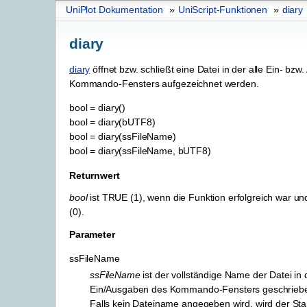
UniPlot Dokumentation
»
UniScript-Funktionen
»
diary
diary
diary
öffnet bzw. schließt eine Datei in der alle Ein- bz
Kommando-Fensters aufgezeichnet werden.
bool
=
diary()
bool
=
diary(bUTF8)
bool
=
diary(ssFileName)
bool
=
diary(ssFileName,
bUTF8)
Returnwert
bool
ist TRUE (1), wenn die Funktion erfolgreich war u
(0).
Parameter
ssFileName
ssFileName
ist der vollständige Name der Datei in 
Ein/Ausgaben des Kommando-Fensters geschriebe
Falls kein Dateiname angegeben wird, wird der S