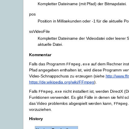
Kompletter Dateiname (mit Pfad) der Bitmapdatei.
pos
Position in Millisekunden oder -1 für die aktuelle Pos
ssVideoFile
Kompletter Dateiname der Videodatei oder leerer S
aktuelle Datei.
Kommentar
Falls das Programm
auf dem Rechner instal
FFmpeg.exe
Pfad angegeben enthalten ist, wird diese Programm v
Video-Schnappschuss zu erzeugen (siehe
http://www.f
https://de.wikipedia.org/wiki/FFmpeg
).
Falls
nicht installiert ist, werden DirectX (
FFmpeg.exe
Funktionen verwendet. Es gibt Fälle in denen sie fehl s
das Video problemlos abgespielt werden kann,
FFmpeg
vorzuziehen.
History