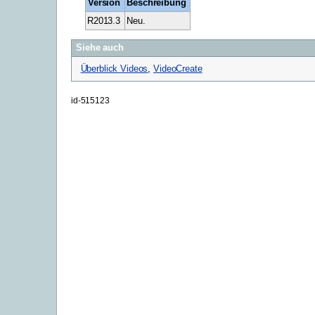
Version
Beschreibung
R2013.3
Neu.
Siehe auch
Überblick Videos
,
VideoCreate
id-515123