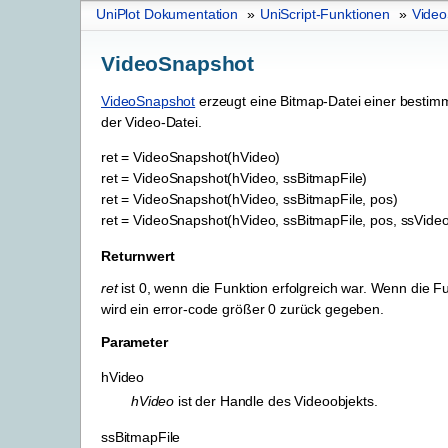
UniPlot Dokumentation
»
UniScript-Funktionen
»
Video
VideoSnapshot
VideoSnapshot
erzeugt eine Bitmap-Datei einer bestimm
der Video-Datei.
ret
=
VideoSnapshot(hVideo)
ret
=
VideoSnapshot(hVideo,
ssBitmapFile)
ret
=
VideoSnapshot(hVideo,
ssBitmapFile,
pos)
ret
=
VideoSnapshot(hVideo,
ssBitmapFile,
pos,
ssVideo
Returnwert
ret
ist 0, wenn die Funktion erfolgreich war. Wenn die Fu
wird ein error-code größer 0 zurück gegeben.
Parameter
hVideo
hVideo
ist der Handle des Videoobjekts.
ssBitmapFile