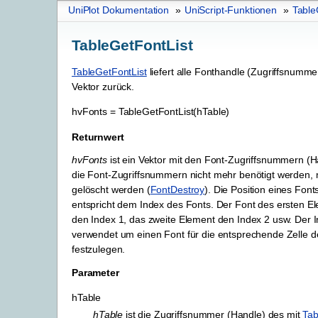
UniPlot Dokumentation
»
UniScript-Funktionen
»
Table
TableGetFontList
TableGetFontList
liefert alle Fonthandle (Zugriffsnummer
Vektor zurück.
hvFonts
=
TableGetFontList(hTable)
Returnwert
hvFonts
ist ein Vektor mit den Font-Zugriffsnummern (
die Font-Zugriffsnummern nicht mehr benötigt werden,
gelöscht werden (
FontDestroy
). Die Position eines Font
entspricht dem Index des Fonts. Der Font des ersten El
den Index 1, das zweite Element den Index 2 usw. Der I
verwendet um einen Font für die entsprechende Zelle d
festzulegen.
Parameter
hTable
hTable
ist die Zugriffsnummer (Handle) des mit
Tab