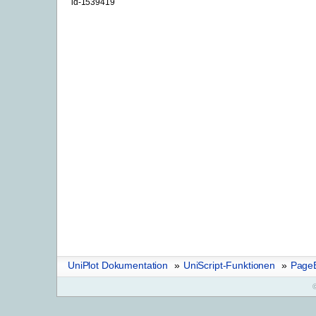
id-1539419
UniPlot Dokumentation
»
UniScript-Funktionen
»
Page
©