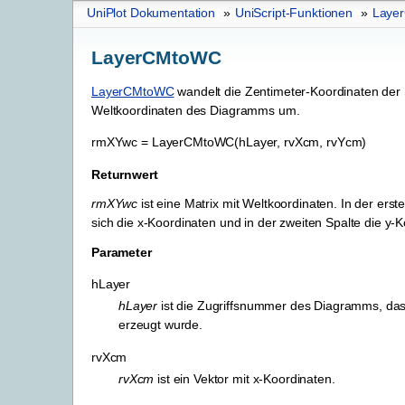
UniPlot Dokumentation
»
UniScript-Funktionen
»
Laye
LayerCMtoWC
LayerCMtoWC
wandelt die Zentimeter-Koordinaten der 
Weltkoordinaten des Diagramms um.
rmXYwc
=
LayerCMtoWC(hLayer,
rvXcm,
rvYcm)
Returnwert
rmXYwc
ist eine Matrix mit Weltkoordinaten. In der erst
sich die x-Koordinaten und in der zweiten Spalte die y-
Parameter
hLayer
hLayer
ist die Zugriffsnummer des Diagramms, da
erzeugt wurde.
rvXcm
rvXcm
ist ein Vektor mit x-Koordinaten.