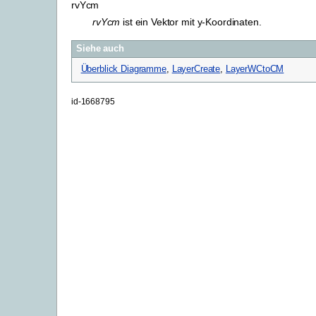
rvYcm
rvYcm
ist ein Vektor mit y-Koordinaten.
Siehe auch
Überblick Diagramme
,
LayerCreate
,
LayerWCtoCM
id-1668795