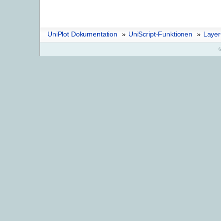
UniPlot Dokumentation
»
UniScript-Funktionen
»
Laye
©