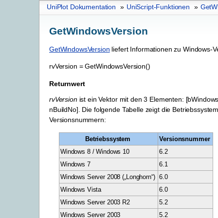
UniPlot Dokumentation
»
UniScript-Funktionen
»
GetW
GetWindowsVersion
GetWindowsVersion
liefert Informationen zu Windows-V
rvVersion
=
GetWindowsVersion()
Returnwert
rvVersion
ist ein Vektor mit den 3 Elementen: [bWindows
nBuildNo]. Die folgende Tabelle zeigt die Betriebssystem
Versionsnummern:
Betriebssystem
Versionsnummer
Windows 8 / Windows 10
6.2
Windows 7
6.1
Windows Server 2008 („Longhorn“)
6.0
Windows Vista
6.0
Windows Server 2003 R2
5.2
Windows Server 2003
5.2