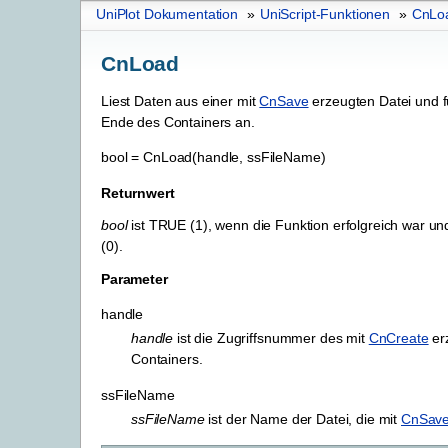
UniPlot Dokumentation
»
UniScript-Funktionen
»
CnLo
CnLoad
Liest Daten aus einer mit
CnSave
erzeugten Datei und f
Ende des Containers an.
bool
=
CnLoad(handle,
ssFileName)
Returnwert
bool
ist TRUE (1), wenn die Funktion erfolgreich war u
(0).
Parameter
handle
handle
ist die Zugriffsnummer des mit
CnCreate
er
Containers.
ssFileName
ssFileName
ist der Name der Datei, die mit
CnSav