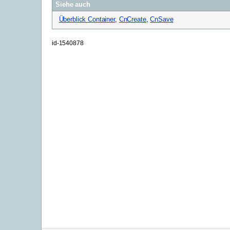
Siehe auch
Überblick Container
,
CnCreate
,
CnSave
id-1540878